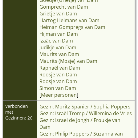
Gomprecht van Dam
Grietje van Dam
Hartog Heimans van Dam
Heiman Gompregs van Dam
Hijman van Dam
Izaäc van Dam
Judikje van Dam
Maurits van Dam
Maurits (Mosje) van Dam
Raphaël van Dam
Roosje van Dam
Roosje van Dam
Simon van Dam
[
Meer personen
]
Verbonden
Gezin: Moritz Spanier / Sophia Poppers
met
Gezin: Israël Tromp / Willemina de Vries
Gezinnen: 26
Gezin: Israel de Jongh / Froukje van
Dam
Gezin: Philip Poppers / Suzanna van