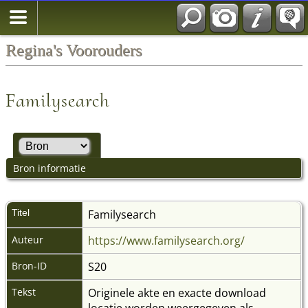
Regina's Voorouders
Familysearch
Bron informatie
Titel
Familysearch
Auteur
https://www.familysearch.org/
Bron-ID
S20
Tekst
Originele akte en exacte download
locatie worden weergegeven als