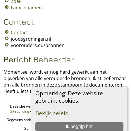
Zoek
Familienamen
Contact
Contact
joodsgroningen.nl
voorouders.eu/bronnen
Bericht Beheerder
Momenteel wordt er nog hard gewerkt aan het
bijwerken van alle verouderde bronnen. Ik streef ernaar
om alle bronnen in deze stamboom te documenteren.
Heeft u iets toe te voegen, laat het mij dan weten.
Opmerking: Deze website
gebruikt cookies.
Deze site werd aangemaakt door
The Next Generation of Genealogy
Sitebuilding
v. 15.0.1, geschreven door Darrin Lythgoe © 2001-2026.
Bekijk beleid
Gegevens onderhouden door
Regina Philip
. |
Data Beschermings Beleid
.
Ik begrijp het
Regina's Genealogie Site. Alle rechten voorbehouden