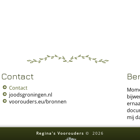
Contact
Be
Contact
Momen
joodsgroningen.nl
bijwe
voorouders.eu/bronnen
ernaa
docum
mij d
Regina's Voorouders
©
2026