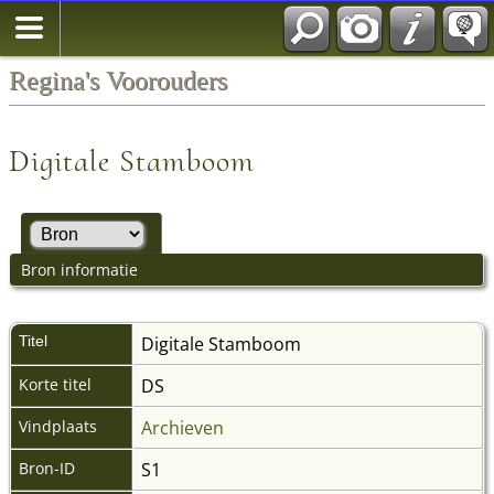
Regina's Voorouders
Digitale Stamboom
Bron informatie
Titel
Digitale Stamboom
Korte titel
DS
Vindplaats
Archieven
Bron-ID
S1