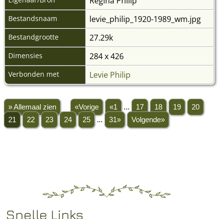
Regina Philip
Bestandsnaam
levie_philip_1920-1989_wm.jpg
Bestandgrootte
27.29k
Dimensies
284 x 426
Verbonden met
Levie Philip
» Allemaal zien
«Vorige
«1
...
17
18
19
20
21
22
23
24
25
...
31»
Volgende»
Snelle Links