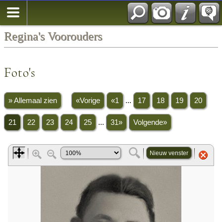
Regina's Voorouders
Foto's
» Allemaal zien
«Vorige
«1
...
17
18
19
20
21
22
23
24
25
...
31»
Volgende»