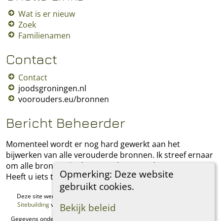
Wat is er nieuw
Zoek
Familienamen
Contact
Contact
joodsgroningen.nl
voorouders.eu/bronnen
Bericht Beheerder
Momenteel wordt er nog hard gewerkt aan het
bijwerken van alle verouderde bronnen. Ik streef ernaar
om alle bronnen in deze stamboom te documenteren.
Opmerking: Deze website
Heeft u iets toe te voegen, laat het mij dan weten.
gebruikt cookies.
Deze site werd aangemaakt door
The Next Generation of Genealogy
Sitebuilding
v. 15.0.1, geschreven door Darrin Lythgoe © 2001-2026.
Bekijk beleid
Gegevens onderhouden door
Regina Philip
. |
Data Beschermings Beleid
.