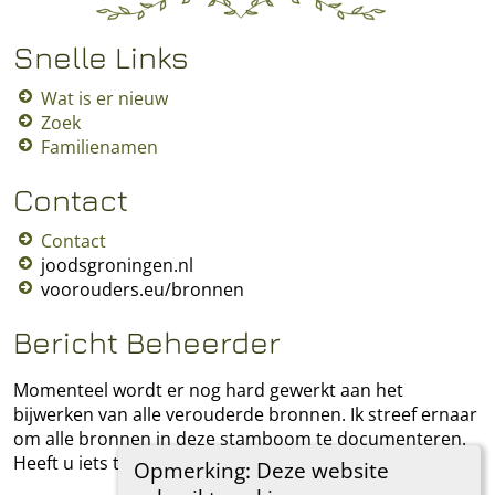
Snelle Links
Wat is er nieuw
Zoek
Familienamen
Contact
Contact
joodsgroningen.nl
voorouders.eu/bronnen
Bericht Beheerder
Momenteel wordt er nog hard gewerkt aan het
bijwerken van alle verouderde bronnen. Ik streef ernaar
om alle bronnen in deze stamboom te documenteren.
Heeft u iets toe te voegen, laat het mij dan weten.
Opmerking: Deze website