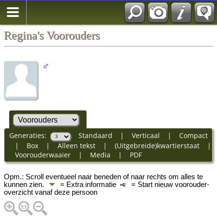
Regina's Voorouders
Generaties:
Standaard
|
Verticaal
|
Compact
|
Box
|
Alleen tekst
|
(Uitgebreide)kwartierstaat
|
Voorouderwaaier
|
Media
|
PDF
Opm.: Scroll eventueel naar beneden of naar rechts om alles te
kunnen zien.
= Extra informatie
= Start nieuw voorouder-
overzicht vanaf deze persoon