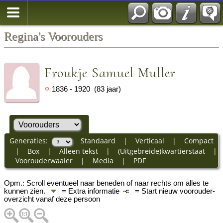
Regina's Voorouders
Froukje Samuel Muller
1836 - 1920 (83 jaar)
Generaties:
Standaard
|
Verticaal
|
Compact
|
Box
|
Alleen tekst
|
(Uitgebreide)kwartierstaat
|
Voorouderwaaier
|
Media
|
PDF
Opm.: Scroll eventueel naar beneden of naar rechts om alles te
kunnen zien.
= Extra informatie
= Start nieuw voorouder-
overzicht vanaf deze persoon