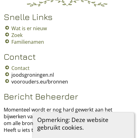
Snelle Links
Wat is er nieuw
Zoek
Familienamen
Contact
Contact
joodsgroningen.nl
voorouders.eu/bronnen
Bericht Beheerder
Momenteel wordt er nog hard gewerkt aan het
bijwerken van alle verouderde bronnen. Ik streef ernaar
Opmerking: Deze website
om alle bronnen in deze stamboom te documenteren.
gebruikt cookies.
Heeft u iets toe te voegen, laat het mij dan weten.