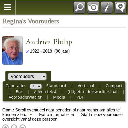
Regina's Voorouders
Andries Philip
1922 - 2018 (96 jaar)
Generaties:
Standaard
|
Verticaal
|
Compact
|
Box
|
Alleen tekst
|
(Uitgebreide)kwartierstaat
|
Voorouderwaaier
|
Media
|
PDF
Opm.: Scroll eventueel naar beneden of naar rechts om alles te
kunnen zien.
= Extra informatie
= Start nieuw voorouder-
overzicht vanaf deze persoon