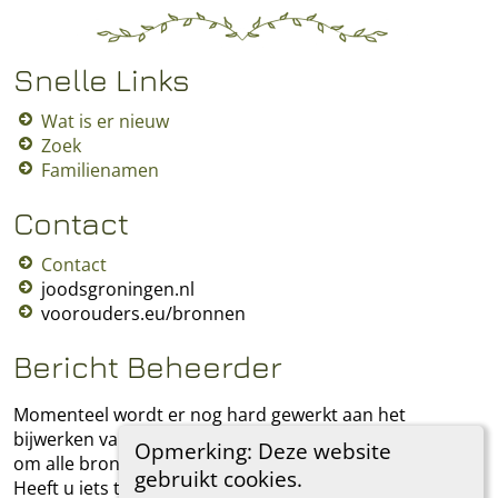
Snelle Links
Wat is er nieuw
Zoek
Familienamen
Contact
Contact
joodsgroningen.nl
voorouders.eu/bronnen
Bericht Beheerder
Momenteel wordt er nog hard gewerkt aan het
bijwerken van alle verouderde bronnen. Ik streef ernaar
Opmerking: Deze website
om alle bronnen in deze stamboom te documenteren.
gebruikt cookies.
Heeft u iets toe te voegen, laat het mij dan weten.