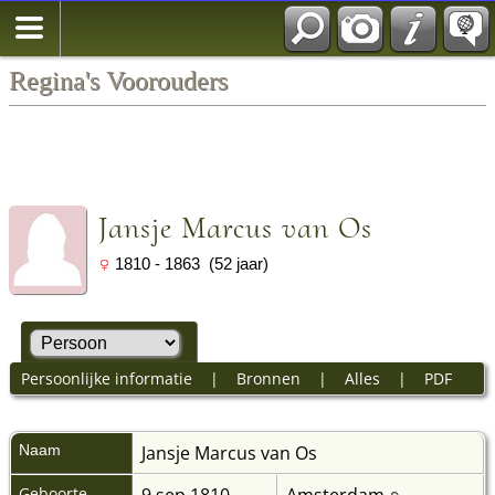
Regina's Voorouders
Jansje Marcus van Os
1810 - 1863 (52 jaar)
Persoonlijke informatie
|
Bronnen
|
Alles
|
PDF
Naam
Jansje Marcus
van Os
Geboorte
9 sep 1810
Amsterdam