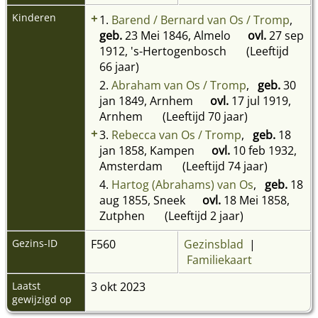
Kinderen
+
1.
Barend / Bernard van Os / Tromp
,
geb.
23 Mei 1846, Almelo
ovl.
27 sep
1912, 's-Hertogenbosch
(Leeftijd
66 jaar)
2.
Abraham van Os / Tromp
,
geb.
30
jan 1849, Arnhem
ovl.
17 jul 1919,
Arnhem
(Leeftijd 70 jaar)
+
3.
Rebecca van Os / Tromp
,
geb.
18
jan 1858, Kampen
ovl.
10 feb 1932,
Amsterdam
(Leeftijd 74 jaar)
4.
Hartog (Abrahams) van Os
,
geb.
18
aug 1855, Sneek
ovl.
18 Mei 1858,
Zutphen
(Leeftijd 2 jaar)
Gezins-ID
F560
Gezinsblad
|
Familiekaart
Laatst
3 okt 2023
gewijzigd op