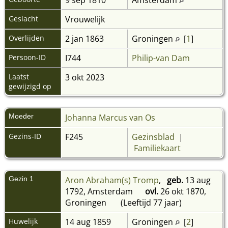
Geslacht
Vrouwelijk
Overlijden
2 jan 1863
Groningen
[
1
]
Persoon-ID
I744
Philip-van Dam
Laatst
3 okt 2023
gewijzigd op
Moeder
Johanna Marcus van Os
Gezins-ID
F245
Gezinsblad
|
Familiekaart
Gezin 1
Aron Abraham(s) Tromp
,
geb.
13 aug
1792, Amsterdam
ovl.
26 okt 1870,
Groningen
(Leeftijd 77 jaar)
Huwelijk
14 aug 1859
Groningen
[
2
]