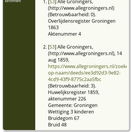
Bronnen
[
S3
] Alle Groningers,
(http://www.allegroningers.nl)
(Betrouwbaarheid: 0).
Overlijdensregister Groningen
1863
Aktenummer 4
[
S3
] Alle Groningers,
(http://www.allegroningers.nl), 14
aug 1859,
https://www.allegroningers.nl/zoeken
op-naam/deeds/ee3d92d3-9e82-
4cd9-43f9-8775c2aa5fbc
(Betrouwbaarheid: 3).
Huwelijksregister 1859,
aktenummer 226
Gemeente: Groningen
Wettiging 3 kinderen
Bruidegom 67
Bruid 48