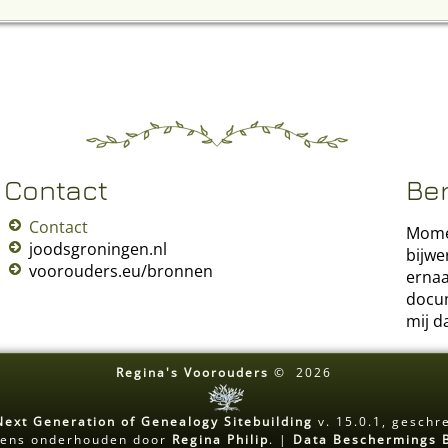
Contact
Be
Contact
Momen
joodsgroningen.nl
bijwe
voorouders.eu/bronnen
ernaa
docum
mij d
Regina's Voorouders
©
2026
Next Generation of Genealogy Sitebuilding
v. 15.0.1, geschr
ens onderhouden door
Regina Philip
. |
Data Beschermings 