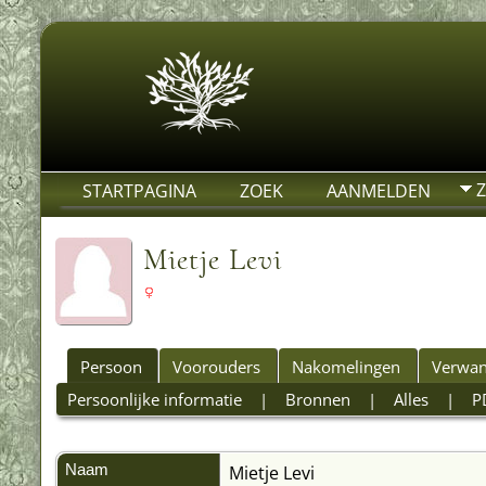
STARTPAGINA
ZOEK
AANMELDEN
Mietje Levi
Persoon
Voorouders
Nakomelingen
Verwan
Persoonlijke informatie
|
Bronnen
|
Alles
|
P
Naam
Mietje
Levi