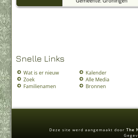
Gemeente: Groningen
Snelle Links
Wat is er nieuw
Kalender
Zoek
Alle Media
Familienamen
Bronnen
Deze site werd aangemaakt door
The 
Gegev