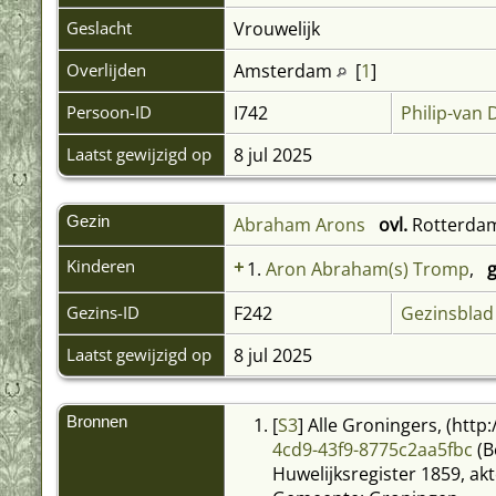
Geslacht
Vrouwelijk
Overlijden
Amsterdam
[
1
]
Persoon-ID
I742
Philip-van
Laatst gewijzigd op
8 jul 2025
Gezin
Abraham Arons
ovl.
Rotterda
Kinderen
+
1.
Aron Abraham(s) Tromp
,
g
Gezins-ID
F242
Gezinsblad
Laatst gewijzigd op
8 jul 2025
Bronnen
[
S3
] Alle Groningers, (http
4cd9-43f9-8775c2aa5fbc
(B
Huwelijksregister 1859, a