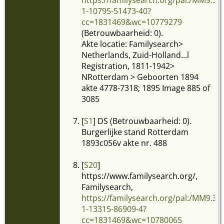
1-10795-51473-40?
cc=1831469&wc=10779279
(Betrouwbaarheid: 0).
Akte locatie: Familysearch>
Netherlands, Zuid-Holland...l
Registration, 1811-1942>
NRotterdam > Geboorten 1894
akte 4778-7318; 1895 Image 885 of
3085
[
S1
] DS (Betrouwbaarheid: 0).
Burgerlijke stand Rotterdam
1893c056v akte nr. 488
[
S20
]
https://www.familysearch.org/,
Familysearch,
https://familysearch.org/pal:/MM9.3.
1-13315-86909-4?
cc=1831469&wc=10780065