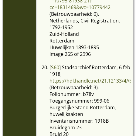
1-10795-81938-21?
cc=1831469&wc=10779442
(Betrouwbaarheid: 0).
Netherlands, Civil Registration,
1792-1952
Zuid-Holland
Rotterdam
Huwelijken 1893-1895
Image 265 of 2996
[
S60
] Stadsarchief Rotterdam, 6 feb
1918,
https://hdl.handle.net/21.12133/4
(Betrouwbaarheid: 3).
Folionummer: b78v
Toegangsnummer: 999-06
Burgerlijke Stand Rotterdam,
huwelijksakten
Inventarisnummer: 1918B
Bruidegom 23
Bruid 20