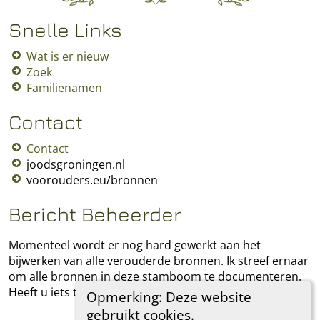
Snelle Links
Wat is er nieuw
Zoek
Familienamen
Contact
Contact
joodsgroningen.nl
voorouders.eu/bronnen
Bericht Beheerder
Momenteel wordt er nog hard gewerkt aan het
bijwerken van alle verouderde bronnen. Ik streef ernaar
om alle bronnen in deze stamboom te documenteren.
Heeft u iets toe te voegen, laat het mij dan weten.
Opmerking: Deze website
gebruikt cookies.