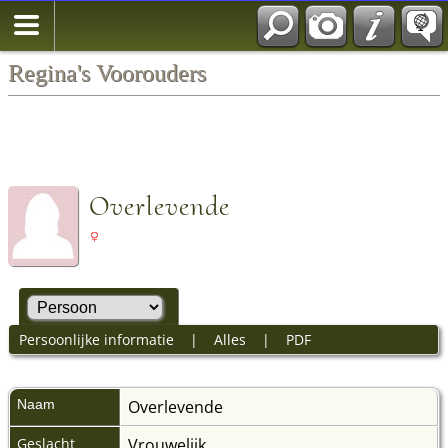
Regina's Voorouders
Overlevende
Persoonlijke informatie
|
Alles
|
PDF
Naam
Overlevende
Geslacht
Vrouwelijk