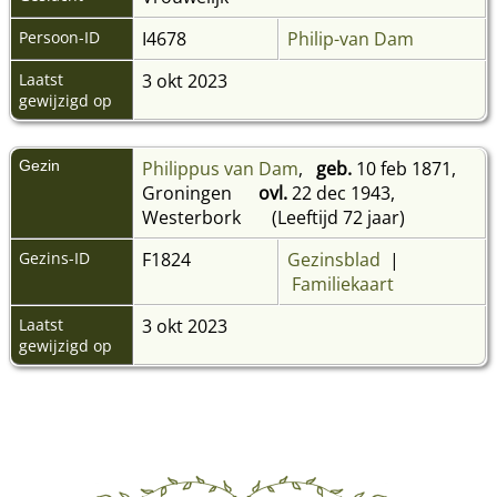
Persoon-ID
I4678
Philip-van Dam
Laatst
3 okt 2023
gewijzigd op
Gezin
Philippus van Dam
,
geb.
10 feb 1871,
Groningen
ovl.
22 dec 1943,
Westerbork
(Leeftijd 72 jaar)
Gezins-ID
F1824
Gezinsblad
|
Familiekaart
Laatst
3 okt 2023
gewijzigd op