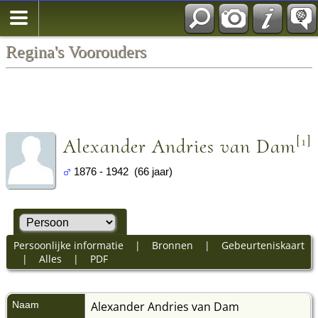
Regina's Voorouders
[
1
]
Alexander Andries van Dam
1876 - 1942 (66 jaar)
Persoonlijke informatie
|
Bronnen
|
Gebeurteniskaart
|
Alles
|
PDF
Naam
Alexander Andries
van Dam