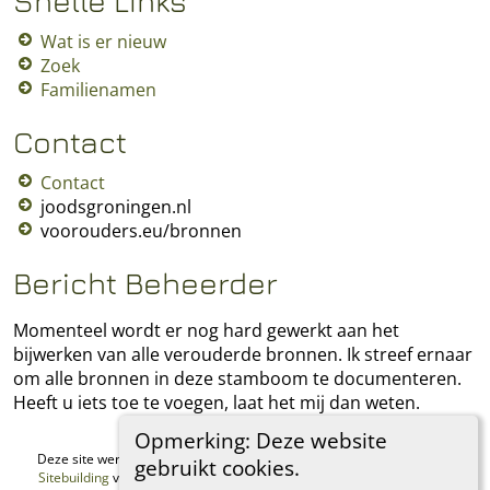
Snelle Links
Wat is er nieuw
Zoek
Familienamen
Contact
Contact
joodsgroningen.nl
voorouders.eu/bronnen
Bericht Beheerder
Momenteel wordt er nog hard gewerkt aan het
bijwerken van alle verouderde bronnen. Ik streef ernaar
om alle bronnen in deze stamboom te documenteren.
Heeft u iets toe te voegen, laat het mij dan weten.
Opmerking: Deze website
Deze site werd aangemaakt door
The Next Generation of Genealogy
gebruikt cookies.
Sitebuilding
v. 15.0.1, geschreven door Darrin Lythgoe © 2001-2026.