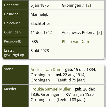
Geboorte
6 jan 1876
Groningen
[
2
]
Geslacht
Mannelijk
Holocaust
Slachtoffer
Overlijden
11 dec 1942
Auschwitz, Polen
[
3
]
Persoon-ID
I385
Philip-van Dam
Laatst
3 okt 2023
gewijzigd op
Vader
Andries van Dam
,
geb.
15 dec 1834,
Groningen
ovl.
22 aug 1914,
Groningen
(Leeftijd 79 jaar)
Moeder
Froukje Samuel Muller
,
geb.
28 dec
1836, Groningen
ovl.
27 jan 1920,
Groningen
(Leeftijd 83 jaar)