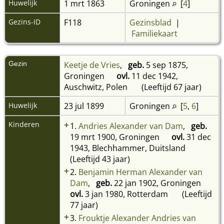
Huwelijk
1 mrt 1863
Groningen
[
4
]
Gezins-ID
F118
Gezinsblad
|
Familiekaart
Gezin
Keetje de Vries
,
geb.
5 sep 1875,
Groningen
ovl.
11 dec 1942,
Auschwitz, Polen
(Leeftijd 67 jaar)
Huwelijk
23 jul 1899
Groningen
[
5
,
6
]
Kinderen
+
1.
Andries Alexander van Dam
,
geb.
19 mrt 1900, Groningen
ovl.
31 dec
1943, Blechhammer, Duitsland
(Leeftijd 43 jaar)
+
2.
Benjamin Herman Alexander van
Dam
,
geb.
22 jan 1902, Groningen
ovl.
3 jan 1980, Rotterdam
(Leeftijd
77 jaar)
+
3.
Frouktje Alexander Andries van