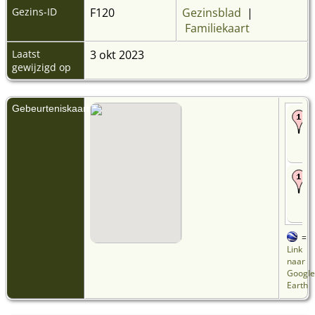
Gezins-ID
F120
Gezinsblad
|
Familiekaart
Laatst
3 okt 2023
gewijzigd op
Gebeurteniskaart
=
Link
naar
Google
Earth