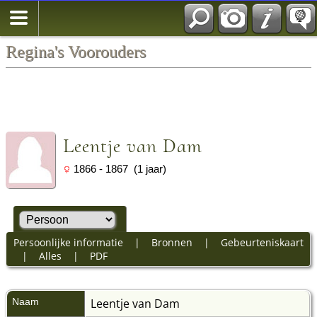
Regina's Voorouders
Leentje van Dam
1866 - 1867 (1 jaar)
Persoonlijke informatie
|
Bronnen
|
Gebeurteniskaart
|
Alles
|
PDF
Naam
Leentje
van Dam