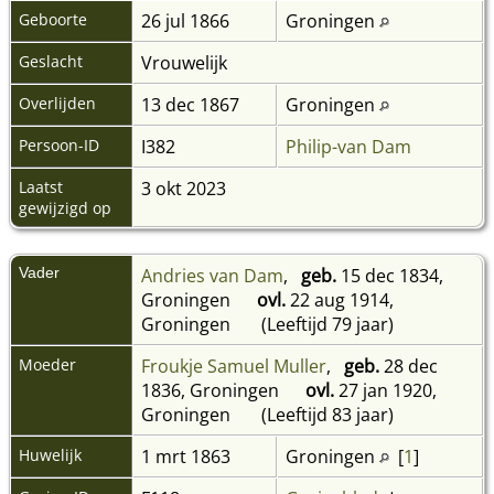
Geboorte
26 jul 1866
Groningen
Geslacht
Vrouwelijk
Overlijden
13 dec 1867
Groningen
Persoon-ID
I382
Philip-van Dam
Laatst
3 okt 2023
gewijzigd op
Vader
Andries van Dam
,
geb.
15 dec 1834,
Groningen
ovl.
22 aug 1914,
Groningen
(Leeftijd 79 jaar)
Moeder
Froukje Samuel Muller
,
geb.
28 dec
1836, Groningen
ovl.
27 jan 1920,
Groningen
(Leeftijd 83 jaar)
Huwelijk
1 mrt 1863
Groningen
[
1
]