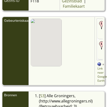
Gezins-ID
F118
Gezinsblad
|
Familiekaart
Gebeurteniskaart
=
Link
naar
Google
Earth
Bronnen
[
S3
] Alle Groningers,
(http://www.allegroningers.nl)
(Betrouwbaarheid: 3).