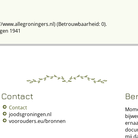
://www.allegroningers.nl) (Betrouwbaarheid: 0).
ngen 1941
etrouwbaarheid: 0).
ber 1871
9 jaar; weduwe Aron van Dam; wettiging van 1 kind
://www.allegroningers.nl) (Betrouwbaarheid: 0).
en 1897
Contact
Be
Contact
Momen
2 jaar
joodsgroningen.nl
bijwe
voorouders.eu/bronnen
ernaa
docum
mij d