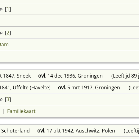
[
1
]
[
2
]
 Dam
t 1847, Sneek
ovl.
14 dec 1936, Groningen
(Leeftijd 89 
1841, Uffelte (Havelte)
ovl.
5 mrt 1917, Groningen
(Leef
[
3
]
|
Familiekaart
, Schoterland
ovl.
17 okt 1942, Auschwitz, Polen
(Leefti