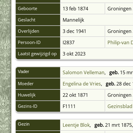
Geboorte
13 feb 1874
Groningen
Geslacht
Mannelijk
Overlijden
3 dec 1941
Groningen
Persoon-ID
I2837
Philip-van
Laatst gewijzigd op
3 okt 2023
Vader
Salomon Velleman
,
geb.
15 mr
Moeder
Engelina de Vries
,
geb.
28 dec 
Huwelijk
22 okt 1871
Groningen
Gezins-ID
F1111
Gezinsblad
Gezin
Leentje Blok
,
geb.
21 mrt 1875