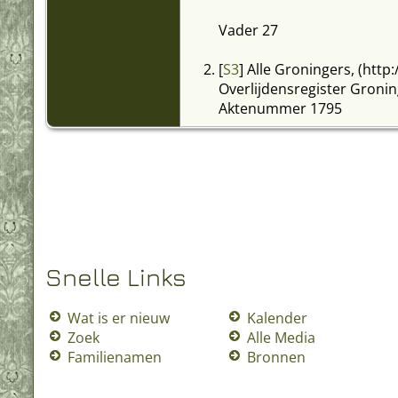
Vader 27
[
S3
] Alle Groningers, (http
Overlijdensregister Groni
Aktenummer 1795
[
S37
] CBG, Wie Was Wie (B
Aktenummer 302
Registratiedatum: 22 okto
bruidegom 24 jaar; bruid 2
[
S3
] Alle Groningers, (http
Huwelijksregister Groning
Snelle Links
Aktenummer 348
Wat is er nieuw
Kalender
bruidegom 23 jaar; bruid 2
Zoek
Alle Media
Familienamen
Bronnen