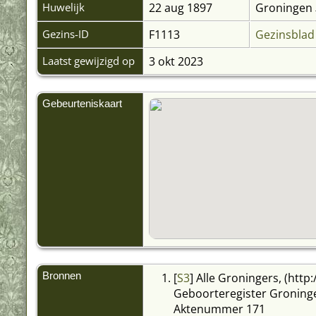
Huwelijk
22 aug 1897
Groningen
Gezins-ID
F1113
Gezinsblad
Laatst gewijzigd op
3 okt 2023
Gebeurteniskaart
Bronnen
[
S3
] Alle Groningers, (http
Geboorteregister Groning
Aktenummer 171