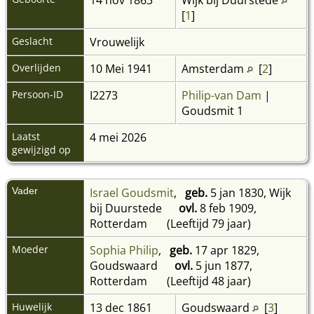
[
1
]
Geslacht
Vrouwelijk
Overlijden
10 Mei 1941
Amsterdam
[
2
]
Persoon-ID
I2273
Philip-van Dam
|
Goudsmit 1
Laatst
4 mei 2026
gewijzigd op
Vader
Israel Goudsmit
,
geb.
5 jan 1830, Wijk
bij Duurstede
ovl.
8 feb 1909,
Rotterdam
(Leeftijd 79 jaar)
Moeder
Sophia Philip
,
geb.
17 apr 1829,
Goudswaard
ovl.
5 jun 1877,
Rotterdam
(Leeftijd 48 jaar)
Huwelijk
13 dec 1861
Goudswaard
[
3
]