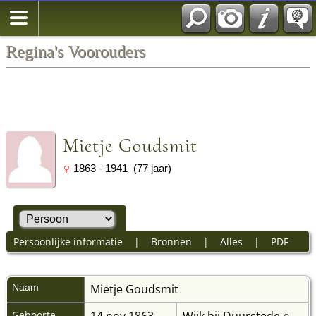
Regina's Voorouders
Mietje Goudsmit
1863 - 1941 (77 jaar)
Persoonlijke informatie
|
Bronnen
|
Alles
|
PDF
Naam
Mietje
Goudsmit
Geboorte
14 nov 1863
Wijk bij Duurstede