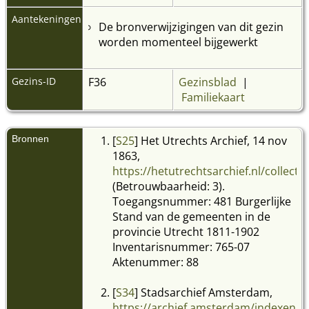
Aantekeningen
De bronverwijzigingen van dit gezin
worden momenteel bijgewerkt
Gezins-ID
F36
Gezinsblad
|
Familiekaart
Bronnen
[
S25
] Het Utrechts Archief, 14 nov
1863,
https://hetutrechtsarchief.nl/colle
(Betrouwbaarheid: 3).
Toegangsnummer: 481 Burgerlijke
Stand van de gemeenten in de
provincie Utrecht 1811-1902
Inventarisnummer: 765-07
Aktenummer: 88
[
S34
] Stadsarchief Amsterdam,
https://archief.amsterdam/indexen/