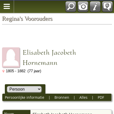
Regina's Voorouders
Elisabeth Jacobeth
Hornemann
1805 - 1882 (77 jaar)
Persoonlijke informatie
|
Bronnen
|
Alles
|
PDF
Naam