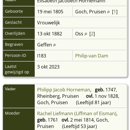
Elisabeth Jacobeth
Hornemann
Geboorte
19 mei 1805
Goch, Pruisen
[
1
]
Geslacht
Vrouwelijk
Overlijden
13 okt 1882
Oss
[
2
]
Begraven
Geffen
Persoon-ID
I183
Philip-van Dam
Laatst
3 okt 2023
gewijzigd op
Vader
Philipp Jacob Horneman
,
geb.
1747,
Rheinberg, Pruisen
ovl.
1 nov 1828,
Goch, Pruisen
(Leeftijd 81 jaar)
Moeder
Rachel Liefmann (Liffman of Eisman)
,
geb.
1761
ovl.
2 mei 1814, Goch,
Pruisen
(Leeftijd 53 jaar)