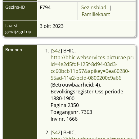
Gezins-ID
F794
Gezinsblad
|
Familiekaart
Laatst
3 okt 2023
gewijzigd op
Bronnen
[
S42
] BHIC,
http://bhic.webservices.picturae.pr
id=4e2d5fdf-125f-8d94-03d3-
cc60bcb11b57&apikey=0ea60280-
55ad-11e2-bcfd-0800200c9a66
(Betrouwbaarheid: 4).
Bevolkingsregister Oss periode
1880-1900
Pagina 2350
Toegangsnr. 7363
Inv.nr. 1666
[
S42
] BHIC,