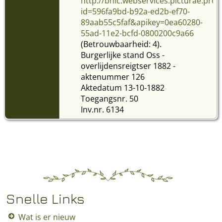
http://bhic.webservices.picturae.pr
id=596fa9bd-b92a-ed2b-ef70-
89aab55c5faf&apikey=0ea60280-
55ad-11e2-bcfd-0800200c9a66
(Betrouwbaarheid: 4).
Burgerlijke stand Oss -
overlijdensreigtser 1882 -
aktenummer 126
Aktedatum 13-10-1882
Toegangsnr. 50
Inv.nr. 6134
Snelle Links
Wat is er nieuw