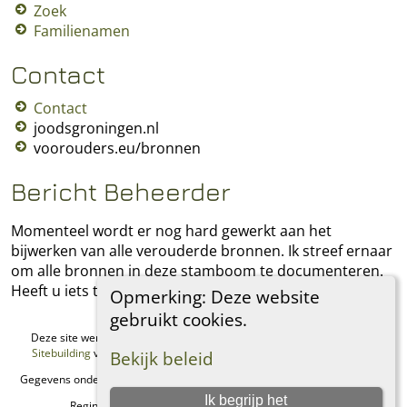
Zoek
Familienamen
Contact
Contact
joodsgroningen.nl
voorouders.eu/bronnen
Bericht Beheerder
Momenteel wordt er nog hard gewerkt aan het
bijwerken van alle verouderde bronnen. Ik streef ernaar
om alle bronnen in deze stamboom te documenteren.
Heeft u iets toe te voegen, laat het mij dan weten.
Opmerking: Deze website
gebruikt cookies.
Deze site werd aangemaakt door
The Next Generation of Genealogy
Sitebuilding
v. 15.0.1, geschreven door Darrin Lythgoe © 2001-2026.
Bekijk beleid
Gegevens onderhouden door
Regina Philip
. |
Data Beschermings Beleid
.
Ik begrijp het
Regina's Genealogie Site. Alle rechten voorbehouden