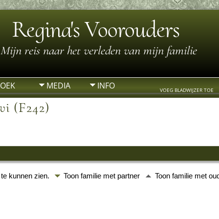
Regina's Voorouders
Mijn reis naar het verleden van mijn familie
ZOEK
MEDIA
INFO
VOEG BLADWIJZER TOE
vi (F242)
 te kunnen zien.
Toon familie met partner
Toon familie met o