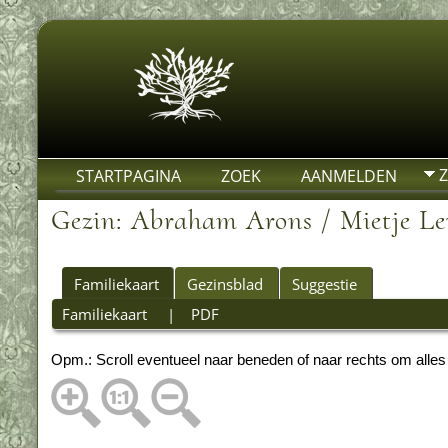
STARTPAGINA
ZOEK
AANMELDEN
Gezin: Abraham Arons / Mietje Le
Familiekaart
Gezinsblad
Suggestie
Familiekaart
|
PDF
Opm.: Scroll eventueel naar beneden of naar rechts om alles