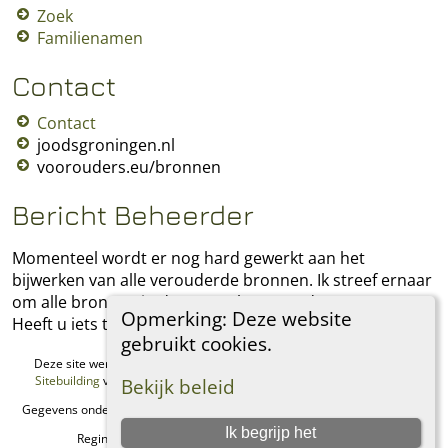
Zoek
Familienamen
Contact
Contact
joodsgroningen.nl
voorouders.eu/bronnen
Bericht Beheerder
Momenteel wordt er nog hard gewerkt aan het
bijwerken van alle verouderde bronnen. Ik streef ernaar
om alle bronnen in deze stamboom te documenteren.
Opmerking: Deze website
Heeft u iets toe te voegen, laat het mij dan weten.
gebruikt cookies.
Deze site werd aangemaakt door
The Next Generation of Genealogy
Sitebuilding
v. 15.0.1, geschreven door Darrin Lythgoe © 2001-2026.
Bekijk beleid
Gegevens onderhouden door
Regina Philip
. |
Data Beschermings Beleid
.
Ik begrijp het
Regina's Genealogie Site. Alle rechten voorbehouden