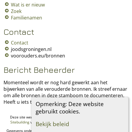
Wat is er nieuw
Zoek
Familienamen
Contact
Contact
joodsgroningen.nl
voorouders.eu/bronnen
Bericht Beheerder
Momenteel wordt er nog hard gewerkt aan het
bijwerken van alle verouderde bronnen. Ik streef ernaar
om alle bronnen in deze stamboom te documenteren.
Heeft u iets toe te voegen, laat het mij dan weten.
Opmerking: Deze website
gebruikt cookies.
Deze site werd aangemaakt door
The Next Generation of Genealogy
Sitebuilding
v. 15.0.1, geschreven door Darrin Lythgoe © 2001-2026.
Bekijk beleid
Gegevens onderhouden door
Regina Philip
. |
Data Beschermings Beleid
.