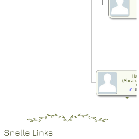
Har
(Abraha
O
185
Snelle Links