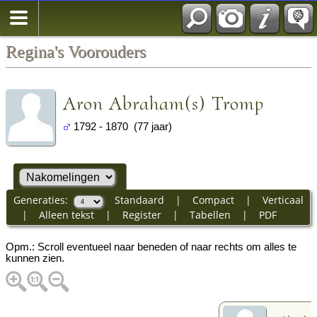
Regina's Voorouders
Aron Abraham(s) Tromp
1792 - 1870 (77 jaar)
Generaties:
Standaard
|
Compact
|
Verticaal
|
Alleen tekst
|
Register
|
Tabellen
|
PDF
Opm.: Scroll eventueel naar beneden of naar rechts om alles te
kunnen zien.