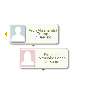
Aron Abraham(s)
Tromp
1792-1870
Froukje of
Vrouwke Cohen
1793-1841