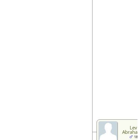
Levi
Abraha
182