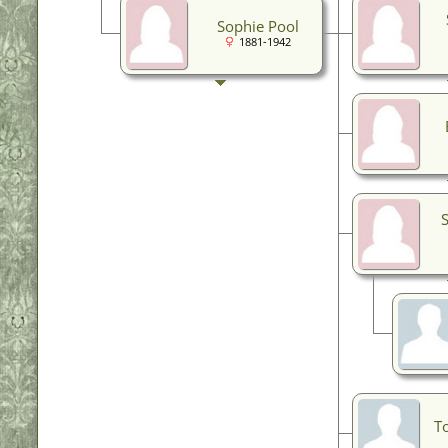
Sophie Pool
1881-1942
T