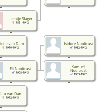
Leentje Slager
1891-1942
ietje van Dam
Isidore Nooitrust
1910-1942
1932-1942
Samuel
Eli Nooitrust
Nooitrust
1908-1943
1933-1942
Cato van Dam
1912-1943