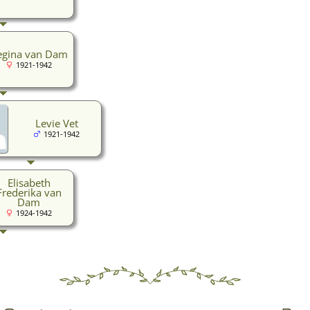
egina van Dam
1921-1942
Levie Vet
1921-1942
Elisabeth
Frederika van
Dam
1924-1942