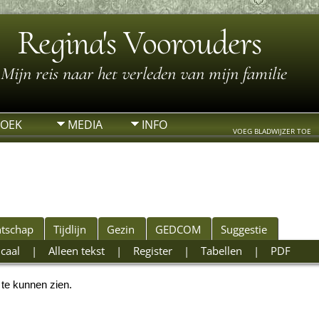
Regina's Voorouders
Mijn reis naar het verleden van mijn familie
ZOEK
MEDIA
INFO
VOEG BLADWIJZER TOE
tschap
Tijdlijn
Gezin
GEDCOM
Suggestie
icaal
|
Alleen tekst
|
Register
|
Tabellen
|
PDF
 te kunnen zien.