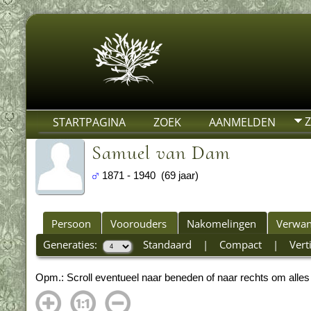
STARTPAGINA
ZOEK
AANMELDEN
Samuel van Dam
1871 - 1940 (69 jaar)
Persoon
Voorouders
Nakomelingen
Verwan
Generaties:
Standaard
|
Compact
|
Vert
Opm.: Scroll eventueel naar beneden of naar rechts om alles