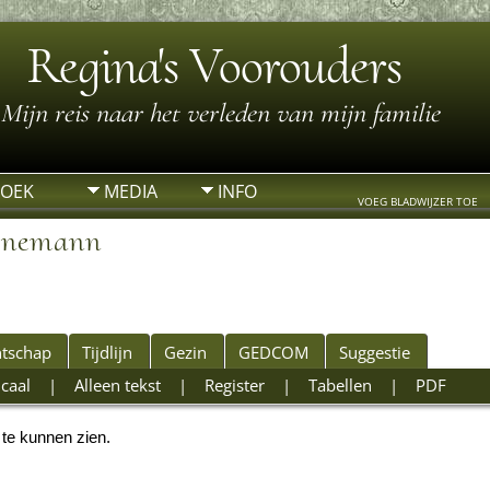
Regina's Voorouders
Mijn reis naar het verleden van mijn familie
ZOEK
MEDIA
INFO
VOEG BLADWIJZER TOE
ornemann
tschap
Tijdlijn
Gezin
GEDCOM
Suggestie
icaal
|
Alleen tekst
|
Register
|
Tabellen
|
PDF
 te kunnen zien.