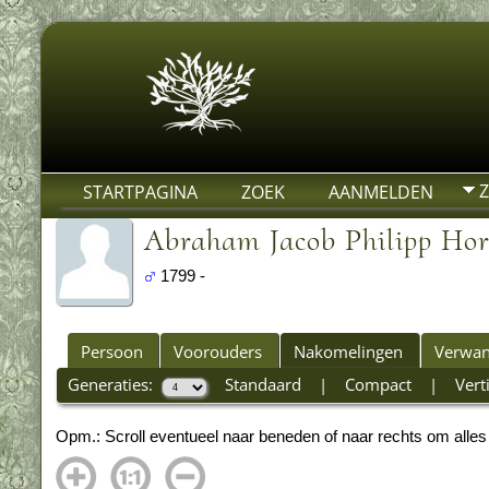
STARTPAGINA
ZOEK
AANMELDEN
Abraham Jacob Philipp H
1799 -
Persoon
Voorouders
Nakomelingen
Verwan
Generaties:
Standaard
|
Compact
|
Vert
Opm.: Scroll eventueel naar beneden of naar rechts om alles