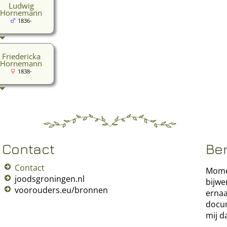
Ludwig
Hornemann
1836-
Friedericka
Hornemann
1838-
Contact
Be
Contact
Momen
joodsgroningen.nl
bijwe
voorouders.eu/bronnen
ernaa
docum
mij d