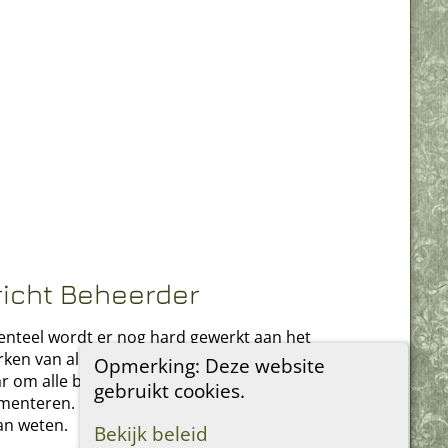
richt Beheerder
teel wordt er nog hard gewerkt aan het
rken van alle verouderde bronnen. Ik streef
Opmerking: Deze website
r om alle bronnen in deze stamboom te
gebruikt cookies.
enteren. Heeft u iets toe te voegen, laat het
an weten.
Bekijk beleid