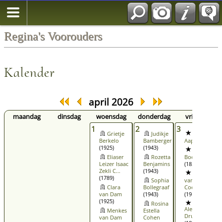
Regina's Voorouders
Kalender
april 2026
maandag
dinsdag
woensdag
donderdag
vrijdag
1
2
3
4
Grietje
Judikje
Maurits
Berkelo
Bamberger
Aap
(1869)
(1925)
(1943)
Levie
Eliaser
Rozetta
Boers
Leizer Isaac
Benjamins
(1850)
Zekli C...
(1943)
Saartje
(1789)
Sophia
van
Clara
Bollegraaf
Coevorden
van Dam
(1943)
(1912)
(1925)
Rosina
Alexander
Menkes
Estella
Druijf
van Dam
Cohen