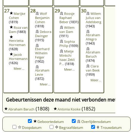
27
28
29
30
Marijke
Wolf
Roosje
Willem
Cohen
Benjamin
Raphael
Julius van
(1819)
Cohen
Beber
(1831)
Adelsberg
(1818)
(1943)
Roza van
Willem
Dam
(1883)
Debora
van Dam
Abraham
Dwinger
(1911)
Allegro
(1915)
Henrietta
Sophia
(1943)
Horneman
Philip
(1939)
(1828)
Eberhard
Mietje
Abraham
Wilhelm
Jacob
Minkchi
Baruch
Felger
Hornemann
Isaac Zekli
(1874)
(1902)
(1826)
P...
(1818)
Clara
Meer...
Meer...
Abraham
van Beek
Levie
(1959)
(1872)
Meer...
Meer...
Gebeurtenissen deze maand niet verbonden met een spe
(1808)
(1852)
Abraham Baruch
Antonia Kooke
Geboortedatum
Overlijdensdatum
Doopdatum
Begraafdatum
Trouwdatum