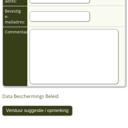
adres:
Bevestig
e-
mailadres:
Commentaar:
Data Beschermings Beleid