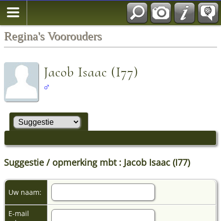
Regina's Voorouders
Jacob Isaac (I77)
Suggestie / opmerking mbt : Jacob Isaac (I77)
Uw naam:
E-mail