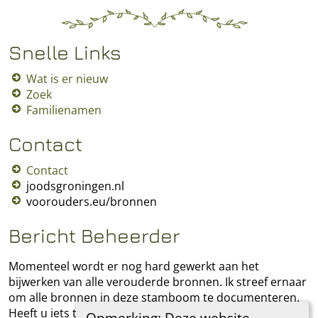
Snelle Links
Wat is er nieuw
Zoek
Familienamen
Contact
Contact
joodsgroningen.nl
voorouders.eu/bronnen
Bericht Beheerder
Momenteel wordt er nog hard gewerkt aan het
bijwerken van alle verouderde bronnen. Ik streef ernaar
om alle bronnen in deze stamboom te documenteren.
Heeft u iets toe te voegen, laat het mij dan weten.
Opmerking: Deze website