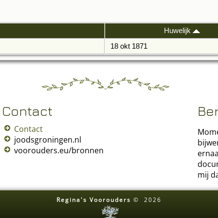
Huwelijk
18 okt 1871
Contact
Be
Contact
Momen
joodsgroningen.nl
bijwe
voorouders.eu/bronnen
ernaa
docum
mij d
Regina's Voorouders
©
2026