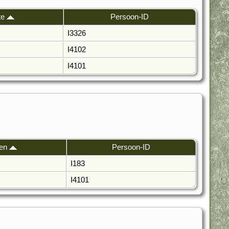
te
Persoon-ID
I3326
I4102
I4101
den
Persoon-ID
I183
I4101