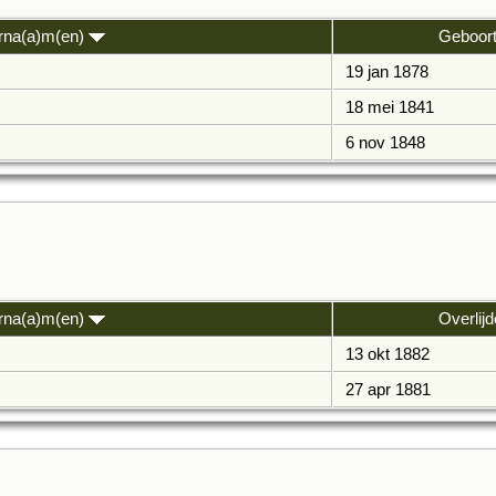
rna(a)m(en)
Geboor
19 jan 1878
18 mei 1841
6 nov 1848
rna(a)m(en)
Overlij
13 okt 1882
27 apr 1881