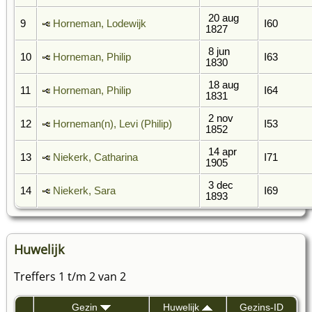
20 aug
9
Horneman, Lodewijk
I60
1827
8 jun
10
Horneman, Philip
I63
1830
18 aug
11
Horneman, Philip
I64
1831
2 nov
12
Horneman(n), Levi (Philip)
I53
1852
14 apr
13
Niekerk, Catharina
I71
1905
3 dec
14
Niekerk, Sara
I69
1893
Huwelijk
Treffers 1 t/m 2 van 2
Gezin
Huwelijk
Gezins-ID