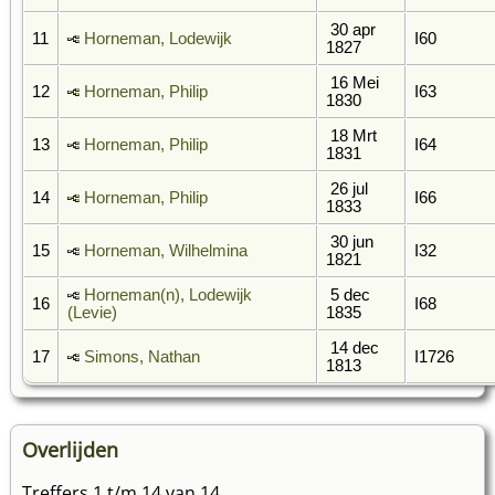
30 apr
11
Horneman, Lodewijk
I60
1827
16 Mei
12
Horneman, Philip
I63
1830
18 Mrt
13
Horneman, Philip
I64
1831
26 jul
14
Horneman, Philip
I66
1833
30 jun
15
Horneman, Wilhelmina
I32
1821
Horneman(n), Lodewijk
5 dec
16
I68
(Levie)
1835
14 dec
17
Simons, Nathan
I1726
1813
Overlijden
Treffers 1 t/m 14 van 14