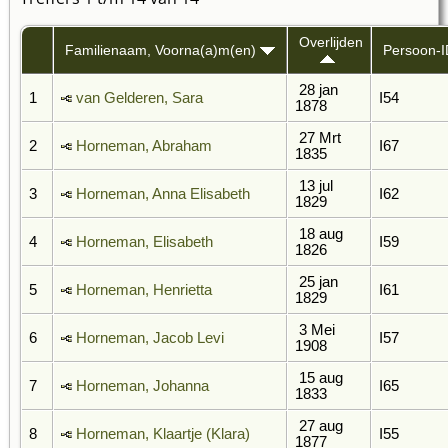
Overlijden
Familienaam, Voorna(a)m(en)
Persoon-I
28 jan
1
van Gelderen, Sara
I54
1878
27 Mrt
2
Horneman, Abraham
I67
1835
13 jul
3
Horneman, Anna Elisabeth
I62
1829
18 aug
4
Horneman, Elisabeth
I59
1826
25 jan
5
Horneman, Henrietta
I61
1829
3 Mei
6
Horneman, Jacob Levi
I57
1908
15 aug
7
Horneman, Johanna
I65
1833
27 aug
8
Horneman, Klaartje (Klara)
I55
1877