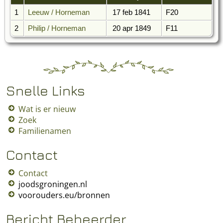
1
Leeuw / Horneman
17 feb 1841
F20
2
Philip / Horneman
20 apr 1849
F11
Snelle Links
Wat is er nieuw
Zoek
Familienamen
Contact
Contact
joodsgroningen.nl
voorouders.eu/bronnen
Bericht Beheerder