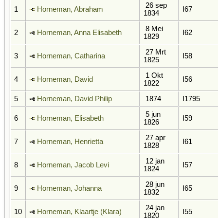
26 sep
1
Horneman, Abraham
I67
1834
8 Mei
2
Horneman, Anna Elisabeth
I62
1829
27 Mrt
3
Horneman, Catharina
I58
1825
1 Okt
4
Horneman, David
I56
1822
5
Horneman, David Philip
1874
I1795
5 jun
6
Horneman, Elisabeth
I59
1826
27 apr
7
Horneman, Henrietta
I61
1828
12 jan
8
Horneman, Jacob Levi
I57
1824
28 jun
9
Horneman, Johanna
I65
1832
24 jan
10
Horneman, Klaartje (Klara)
I55
1820