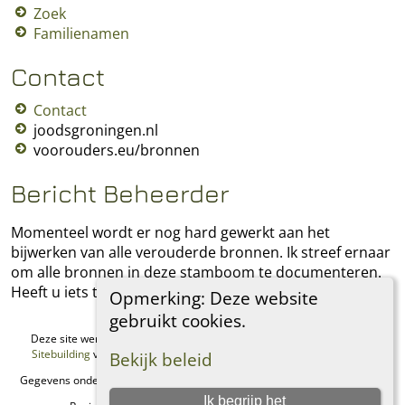
Zoek
Familienamen
Contact
Contact
joodsgroningen.nl
voorouders.eu/bronnen
Bericht Beheerder
Momenteel wordt er nog hard gewerkt aan het
bijwerken van alle verouderde bronnen. Ik streef ernaar
om alle bronnen in deze stamboom te documenteren.
Heeft u iets toe te voegen, laat het mij dan weten.
Opmerking: Deze website
gebruikt cookies.
Deze site werd aangemaakt door
The Next Generation of Genealogy
Sitebuilding
v. 15.0.1, geschreven door Darrin Lythgoe © 2001-2026.
Bekijk beleid
Gegevens onderhouden door
Regina Philip
. |
Data Beschermings Beleid
.
Ik begrijp het