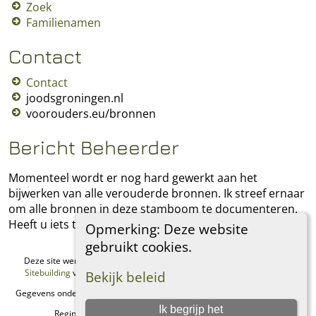
Zoek
Familienamen
Contact
Contact
joodsgroningen.nl
voorouders.eu/bronnen
Bericht Beheerder
Momenteel wordt er nog hard gewerkt aan het
bijwerken van alle verouderde bronnen. Ik streef ernaar
om alle bronnen in deze stamboom te documenteren.
Heeft u iets toe te voegen, laat het mij dan weten.
Opmerking: Deze website
gebruikt cookies.
Deze site werd aangemaakt door
The Next Generation of Genealogy
Sitebuilding
v. 15.0.1, geschreven door Darrin Lythgoe © 2001-2026.
Bekijk beleid
Gegevens onderhouden door
Regina Philip
. |
Data Beschermings Beleid
.
Ik begrijp het
Regina's Genealogie Site. Alle rechten voorbehouden