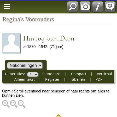
Regina's Voorouders
Hartog van Dam
1870 - 1942 (71 jaar)
Generaties:
Standaard
|
Compact
|
Verticaal
|
Alleen tekst
|
Register
|
Tabellen
|
PDF
Opm.: Scroll eventueel naar beneden of naar rechts om alles te
kunnen zien.