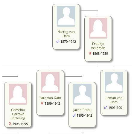
Hartog van
Dam
1870-1942
Froukje
Velleman
1868-1939
Sara van Dam
Leman van
Dam
1899-1942
1901-1901
Geessina
Jacob Frank
Harmke
1895-1943
Lottering
1906-1995